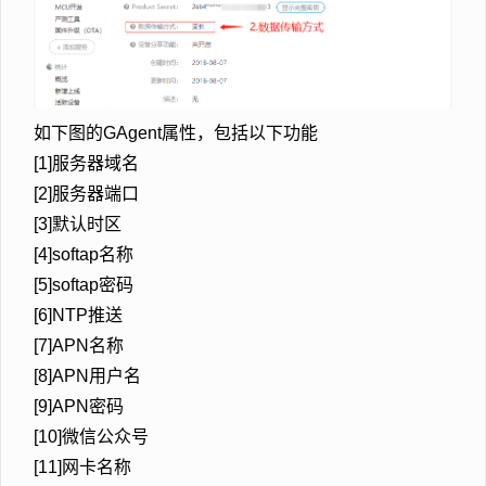
如下图的GAgent属性，包括以下功能
[1]服务器域名
[2]服务器端口
[3]默认时区
[4]softap名称
[5]softap密码
[6]NTP推送
[7]APN名称
[8]APN用户名
[9]APN密码
[10]微信公众号
[11]网卡名称