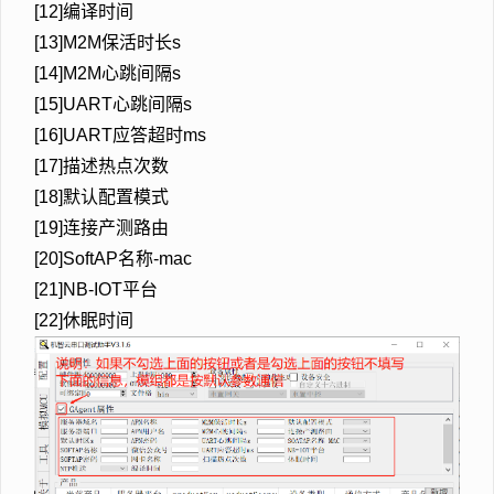
[12]编译时间
[13]M2M保活时长s
[14]M2M心跳间隔s
[15]UART心跳间隔s
[16]UART应答超时ms
[17]描述热点次数
[18]默认配置模式
[19]连接产测路由
[20]SoftAP名称-mac
[21]NB-IOT平台
[22]休眠时间